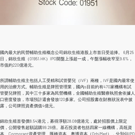
國內最大的民營輔助生殖概念公司錦欣生殖港股上市首日受追捧。 6月25
日，錦欣生殖（01951.HK）IPO開盤上漲超一成，午盤漲幅收窄至9.6%，
市值約220億港元。
所謂輔助生殖主包括人工受精和試管嬰兒（IVF）兩種，IVF是國內最常使
用的治療方式。輔助生殖是牌照管理業，國內s目前約有470家機構有試
管嬰兒牌照，其中三十多家為民營機構，全國輔助生殖醫療執照會依據人
口密度發放，市場預計還會發放120多家。公司招股書在財務狀況表中披
露，公司牌照資產價值4億元。
錦欣生殖首發價8.54港元，募得淨額28.08億港元，處於招股價上限定
價，公開發售超額認購99.26倍。基石投資者包括四家一線機構，高瓴資
本、Cormorant資產管理、匯橋資本、奧博資本（OrbiMed），分別佔IPO