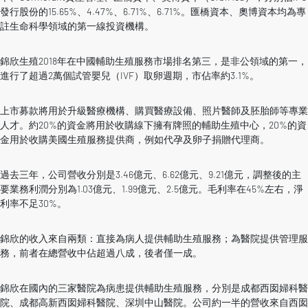
發行股份的15.65%、4.47%、6.71%、6.71%。匯橋資本、奧博資本均為專
註生命科學領域的第一線投資機構。
錦欣生殖2018年在中國輔助生殖服務市場排名第三，是非公領域的第一，
進行了超過2萬個試管嬰兒（IVF）取卵週期，市佔率約3.1%。
上市募款將用於升級醫療機構、購買醫療設備、照片醫師及胚胎師等專業
人才。約20%的資金將用於收購線下擁有牌照的輔助生殖中心，20%的資
金用於收購美國生殖服務提供商，例如代孕及卵子捐贈代理商。
過去三年，公司營收分別是3.46億元、6.62億元、9.21億元，調整後的主
要業務利潤分別為1.03億元、1.99億元、2.5億元。毛利率在45%左右，淨
利率不足30%。
錦欣的收入來自兩類：直接為病人提供輔助生殖服務；為醫院提供管理服
務，前者在總營收中佔超過八成，後者僅一成。
錦欣在國內的三家醫院為病患提供輔助生殖服務，分別是成都西囡婦科醫
院、成都高新西囡婦科醫院、深圳中山醫院。公司約一半的營收來自西囡