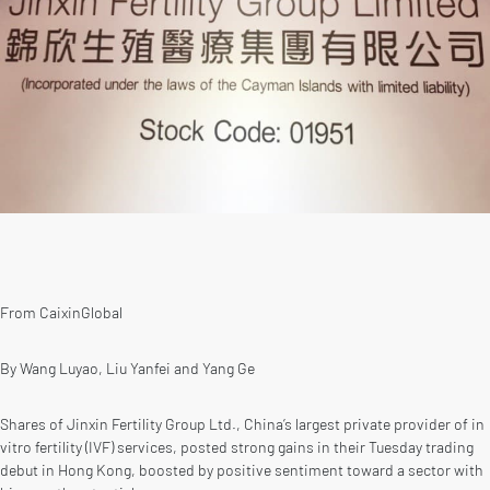
From CaixinGlobal
By Wang Luyao, Liu Yanfei and Yang Ge
Shares of Jinxin Fertility Group Ltd., China’s largest private provider of in
vitro fertility (IVF) services, posted strong gains in their Tuesday trading
debut in Hong Kong, boosted by positive sentiment toward a sector with