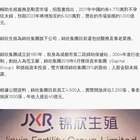
輔助生殖服務是剛需市場，招股書指出，2017年中國約有4,770萬對不孕
症夫婦，預期2023年將增加至約5,620萬對，潛在的市場規模約1,000億
元。
錦欣生殖為錦欣集團旗下公司，錦欣集團目前還包括醫療及養老業務。
錦欣集團成立於1951年，前身為成都市第二區婦幼保健站，2004年進行改
制，創始人為范玉蘭，錦欣集團2018年6月獲得資本集團（Gapital
Group）和德福資本投資，雙方獲得錦欣集團29%的股份，入股金額未揭
露。
根據公開資料，錦欣集團目前員工4,500人，實際開放床位3,200張，養老
病床1000張，年收入接近40億元。