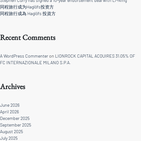
Stephen Curry has signed a 10-year endorsement deal with Li-Ning
同程旅行成为Haglöfs投资方
同程旅行成為 Haglöfs 投資方
Recent Comments
A WordPress Commenter
on
LIONROCK CAPITAL ACQUIRES 31.05% OF
FC INTERNAZIONALE MILANO S.P.A.
Archives
June 2026
April 2026
December 2025
September 2025
August 2025
July 2025