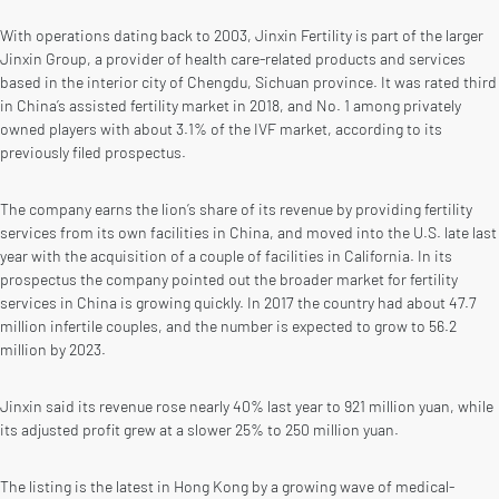
With operations dating back to 2003, Jinxin Fertility is part of the larger
Jinxin Group, a provider of health care-related products and services
based in the interior city of Chengdu, Sichuan province. It was rated third
in China’s assisted fertility market in 2018, and No. 1 among privately
owned players with about 3.1% of the IVF market, according to its
previously filed prospectus.
The company earns the lion’s share of its revenue by providing fertility
services from its own facilities in China, and moved into the U.S. late last
year with the acquisition of a couple of facilities in California. In its
prospectus the company pointed out the broader market for fertility
services in China is growing quickly. In 2017 the country had about 47.7
million infertile couples, and the number is expected to grow to 56.2
million by 2023.
Jinxin said its revenue rose nearly 40% last year to 921 million yuan, while
its adjusted profit grew at a slower 25% to 250 million yuan.
The listing is the latest in Hong Kong by a growing wave of medical-