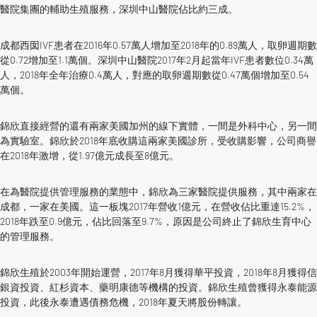
醫院集團的輔助生殖服務，深圳中山醫院佔比約三成。
成都西囡IVF患者在2016年0.57萬人增加至2018年的0.89萬人，取卵週期數
從0.72增加至1.1萬個。深圳中山醫院2017年2月起當年IVF患者數位0.34萬
人，2018年全年治療0.4萬人，對應的取卵週期數從0.47萬個增加至0.54
萬個。
錦欣直接經營的還有兩家美國加州的線下實體，一間是外科中心，另一間
為實驗室。錦欣於2018年底收購這兩家美國診所，受收購影響，公司商譽
在2018年激增，從1.97億元成長至8億元。
在為醫院提供管理服務的業態中，錦欣為三家醫院提供服務，其中兩家在
成都，一家在美國。這一板塊2017年營收1億元，在營收佔比重達15.2%，
2018年跌至0.9億元，佔比回落至9.7%，原因是公司終止了錦欣生育中心
的管理服務。
錦欣生殖於2003年開始運營，2017年8月獲得華平投資，2018年8月獲得信
銀資投資、紅杉資本、藥明康德等機構的投資。錦欣生殖曾獲得永泰能源
投資，此後永泰遭遇債務危機，2018年夏天將股份轉讓。