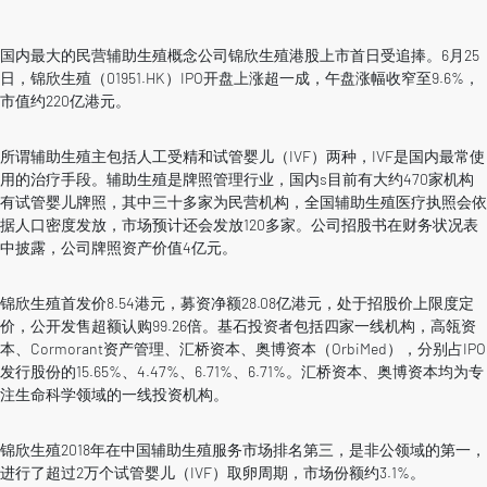
国内最大的民营辅助生殖概念公司锦欣生殖港股上市首日受追捧。6月25
日，锦欣生殖（01951.HK）IPO开盘上涨超一成，午盘涨幅收窄至9.6%，
市值约220亿港元。
所谓辅助生殖主包括人工受精和试管婴儿（IVF）两种，IVF是国内最常使
用的治疗手段。辅助生殖是牌照管理行业，国内s目前有大约470家机构
有试管婴儿牌照，其中三十多家为民营机构，全国辅助生殖医疗执照会依
据人口密度发放，市场预计还会发放120多家。公司招股书在财务状况表
中披露，公司牌照资产价值4亿元。
锦欣生殖首发价8.54港元，募资净额28.08亿港元，处于招股价上限度定
价，公开发售超额认购99.26倍。基石投资者包括四家一线机构，高瓴资
本、Cormorant资产管理、汇桥资本、奥博资本（OrbiMed），分别占IPO
发行股份的15.65%、4.47%、6.71%、6.71%。汇桥资本、奥博资本均为专
注生命科学领域的一线投资机构。
锦欣生殖2018年在中国辅助生殖服务市场排名第三，是非公领域的第一，
进行了超过2万个试管婴儿（IVF）取卵周期，市场份额约3.1%。