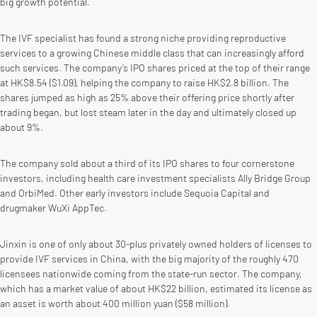
big growth potential.
The IVF specialist has found a strong niche providing reproductive
services to a growing Chinese middle class that can increasingly afford
such services. The company’s IPO shares priced at the top of their range
at HK$8.54 ($1.09), helping the company to raise HK$2.8 billion. The
shares jumped as high as 25% above their offering price shortly after
trading began, but lost steam later in the day and ultimately closed up
about 9%.
The company sold about a third of its IPO shares to four cornerstone
investors, including health care investment specialists Ally Bridge Group
and OrbiMed. Other early investors include Sequoia Capital and
drugmaker WuXi AppTec.
Jinxin is one of only about 30-plus privately owned holders of licenses to
provide IVF services in China, with the big majority of the roughly 470
licensees nationwide coming from the state-run sector. The company,
which has a market value of about HK$22 billion, estimated its license as
an asset is worth about 400 million yuan ($58 million).