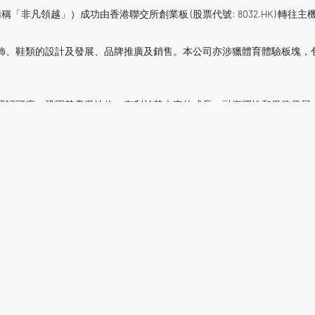
「非凡領越」）成功由香港聯交所創業板 (股票代號: 8032.HK) 轉往主機板 
飾、鞋類的設計及發展、品牌推廣及銷售。本公司亦涉獵體育體驗板塊，
眾認可度，鞏固其產業地位，有利於其未來的成長、融資彈性和業務發展