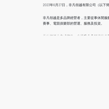
2023年6月27日，非凡領越有限公司（以下簡稱
非凡領越是多品牌經營者，主要從事休閒服
賽事、電競俱樂部的營運、服務及投資。
此次轉板上市或將進一步提升非凡領越的公
投資人看好中國消費市場 – AVCJ 論壇