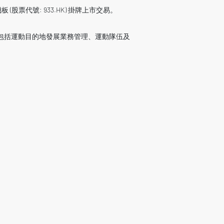
(股票代號: 933.HK) 掛牌上市交易。
包括運動目的地發展業務管理、運動隊伍及
。
國際米蘭晉級歐冠決賽！