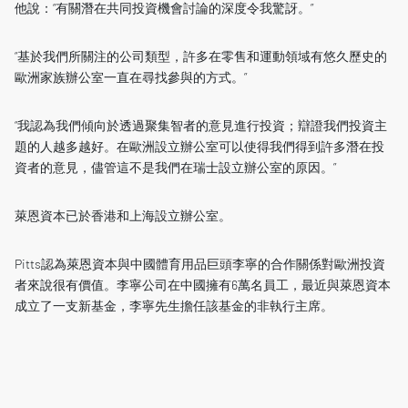
他說：“有關潛在共同投資機會討論的深度令我驚訝。”
“基於我們所關注的公司類型，許多在零售和運動領域有悠久歷史的
歐洲家族辦公室一直在尋找參與的方式。”
“我認為我們傾向於透過聚集智者的意見進行投資；辯證我們投資主
題的人越多越好。在歐洲設立辦公室可以使得我們得到許多潛在投
資者的意見，儘管這不是我們在瑞士設立辦公室的原因。”
萊恩資本已於香港和上海設立辦公室。
Pitts認為萊恩資本與中國體育用品巨頭李寧的合作關係對歐洲投資
者來說很有價值。李寧公司在中國擁有6萬名員工，最近與萊恩資本
成立了一支新基金，李寧先生擔任該基金的非執行主席。
「對於許多有零售背景的家族來說，萊恩資本的新基金是一個非常
有吸引力的機會，可以幫助它們更近距離的接觸中國的生態系統。
這不僅是一個投資機會，更可以幫助他們利用萊恩資本的資源擴大